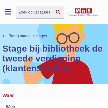
Zoek
Zoek
Terug naar alle stages
Stage bij bibliotheek de
tweede verdieping
(klantenservice)
Waar
Waar