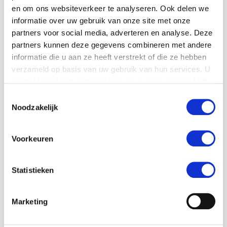
en om ons websiteverkeer te analyseren. Ook delen we
informatie over uw gebruik van onze site met onze
Wil je deze MaS
partners voor social media, adverteren en analyse. Deze
partners kunnen deze gegevens combineren met andere
stage gaan doen?
informatie die u aan ze heeft verstrekt of die ze hebben
verzameld op basis van uw gebruik van hun services. U
"
" geeft vereiste velden aan
*
gaat akkoord met onze cookies als u onze website blijft
Wachtwoord
*
gebruiken.
Toestemmingsselectie
Noodzakelijk
Deze is te verkrijgen bij de MaS coördinator van
Voorkeuren
jouw school
Statistieken
Voornaam
*
Marketing