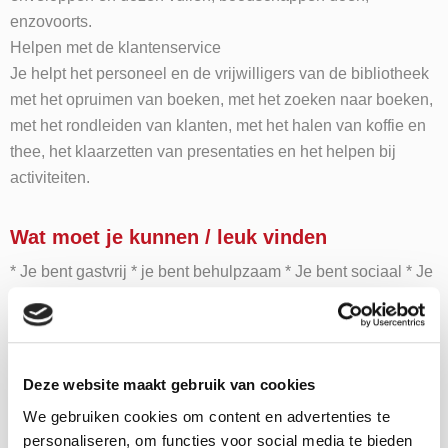
enzovoorts.
Helpen met de klantenservice
Je helpt het personeel en de vrijwilligers van de bibliotheek
met het opruimen van boeken, met het zoeken naar boeken,
met het rondleiden van klanten, met het halen van koffie en
thee, het klaarzetten van presentaties en het helpen bij
activiteiten.
Wat moet je kunnen / leuk vinden
* Je bent gastvrij * je bent behulpzaam * Je bent sociaal * Je
bent een aanpakker * Je bent netjes en precies * Je leert
boeken op alfabet te zetten * Je leert boeken te vinden in de
catalogus * je leert hoe de bibliotheek in elkaar zit * je leert
werken in een team * Je leert koffie en thee te zetten * Je
Deze website maakt gebruik van cookies
leert zelfstandig werken.
We gebruiken cookies om content en advertenties te
personaliseren, om functies voor social media te bieden