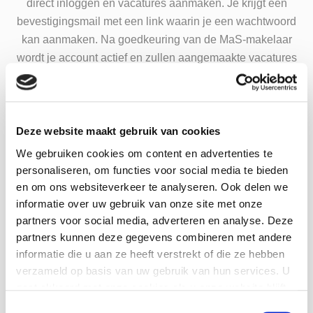
direct inloggen en vacatures aanmaken. Je krijgt een
bevestigingsmail met een link waarin je een wachtwoord
kan aanmaken. Na goedkeuring van de MaS-makelaar
wordt je account actief en zullen aangemaakte vacatures
zichtbaar worden op de website.
Deze website maakt gebruik van cookies
We gebruiken cookies om content en advertenties te
E-mailadres algemeen
Naam organisatie
*
(gebruikersnaam)
*
personaliseren, om functies voor social media te bieden
en om ons websiteverkeer te analyseren. Ook delen we
informatie over uw gebruik van onze site met onze
partners voor social media, adverteren en analyse. Deze
partners kunnen deze gegevens combineren met andere
Telefoonnummer
informatie die u aan ze heeft verstrekt of die ze hebben
verzameld op basis van uw gebruik van hun services. U
Website
gaat akkoord met onze cookies als u onze website blijft
gebruiken.
Toestemmingsselectie
0 van 10 max. aantal karakters