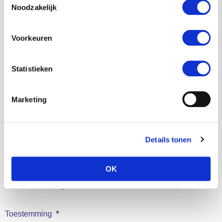
Noodzakelijk
Naam contactpersoon
*
E-mailadres contactpersoon
*
Voorkeuren
Statistieken
Telefoonnummer
contactpersoon
Marketing
Details tonen
Na afronding van de registratie kun je direct inloggen en vacatures
aanmaken. Een MaS makelaar gaat binnen 2 werkdagen contact met je
OK
opnemen om jouw account te verifiëren. Na verificatie wordt je account
actief en zullen aangemaakte vacatures zichtbaar worden op de website.
Toestemming
*