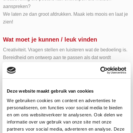
aanspreken?
We laten ze dan groot afdrukken. Maak iets moois en laat je
zien!
Wat moet je kunnen / leuk vinden
Creativiteit. Vragen stellen en luisteren wat de bedoeling is.
Bereidheid om ontwerp aan te passen als dat wordt
gevraagd. Neem contact met ons op!
info@departnernieuwegein.nl
Deze website maakt gebruik van cookies
We gebruiken cookies om content en advertenties te
Wil je deze MaS
personaliseren, om functies voor social media te bieden
stage gaan doen?
en om ons websiteverkeer te analyseren. Ook delen we
informatie over uw gebruik van onze site met onze
partners voor social media, adverteren en analyse. Deze
"
" geeft vereiste velden aan
*