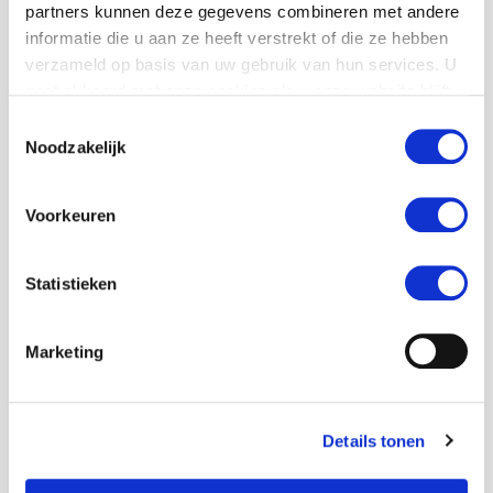
partners kunnen deze gegevens combineren met andere
Wachtwoord
*
informatie die u aan ze heeft verstrekt of die ze hebben
verzameld op basis van uw gebruik van hun services. U
gaat akkoord met onze cookies als u onze website blijft
gebruiken.
Deze is te verkrijgen bij de MaS coördinator van
Toestemmingsselectie
jouw school
Noodzakelijk
Voornaam
*
Voorkeuren
Statistieken
Tussenvoegsel
Marketing
Details tonen
Achternaam
*