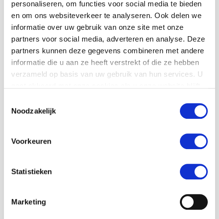
personaliseren, om functies voor social media te bieden
en om ons websiteverkeer te analyseren. Ook delen we
informatie over uw gebruik van onze site met onze
partners voor social media, adverteren en analyse. Deze
Wil je deze MaS
partners kunnen deze gegevens combineren met andere
stage gaan doen?
informatie die u aan ze heeft verstrekt of die ze hebben
verzameld op basis van uw gebruik van hun services. U
gaat akkoord met onze cookies als u onze website blijft
"
" geeft vereiste velden aan
*
gebruiken.
Toestemmingsselectie
Wachtwoord
*
Noodzakelijk
Voorkeuren
Deze is te verkrijgen bij de MaS coördinator van
jouw school
Statistieken
Voornaam
*
Marketing