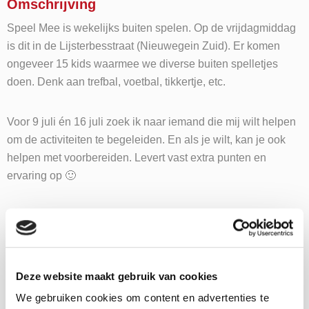
Omschrijving
Speel Mee is wekelijks buiten spelen. Op de vrijdagmiddag
is dit in de Lijsterbesstraat (Nieuwegein Zuid). Er komen
ongeveer 15 kids waarmee we diverse buiten spelletjes
doen. Denk aan trefbal, voetbal, tikkertje, etc.
Voor 9 juli én 16 juli zoek ik naar iemand die mij wilt helpen
om de activiteiten te begeleiden. En als je wilt, kan je ook
helpen met voorbereiden. Levert vast extra punten en
ervaring op 🙂
Tijd is van 14:30 – 16:00 uur.
Wat moet je kunnen / leuk vinden
Deze website maakt gebruik van cookies
- Enthousiast - Sportief - Leuk met kinderen - Aanpakker -
We gebruiken cookies om content en advertenties te
Actief