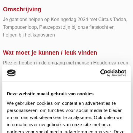
Omschrijving
Je gaat ons helpen op Koningsdag 2024 met Circus Tadaa,
Tompoucenloop, Pauzepost zijn bij onze fietstocht en
helpen bij het kanovaren
Wat moet je kunnen / leuk vinden
Plezier hebben in de omgang met mensen Houden van een
feestje bouwen Tegen zeurende kinderen kunnen
Behulpzaam zijn
Deze website maakt gebruik van cookies
We gebruiken cookies om content en advertenties te
Wil je deze MaS
personaliseren, om functies voor social media te bieden
en om ons websiteverkeer te analyseren. Ook delen we
stage gaan doen?
informatie over uw gebruik van onze site met onze
partners voor social media, adverteren en analyse. Deze