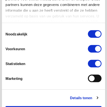
"
" geeft vereiste velden aan
*
partners kunnen deze gegevens combineren met andere
Wachtwoord
*
informatie die u aan ze heeft verstrekt of die ze hebben
verzameld op basis van uw gebruik van hun services. U
gaat akkoord met onze cookies als u onze website blijft
gebruiken.
Toestemmingsselectie
Deze is te verkrijgen bij de MaS coördinator van
Noodzakelijk
jouw school
Voornaam
*
Voorkeuren
Statistieken
Tussenvoegsel
Marketing
Details tonen
Achternaam
*