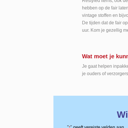
Restyled items, ook de
hebben op de fair late
vintage stoffen en bij
De tijden dat de fair o
uur. Kom je gezellig 
Wat moet je kunn
Je gaat helpen inpakke
je ouders of verzorger
Wi
"
" geeft vereiste velden aan
*