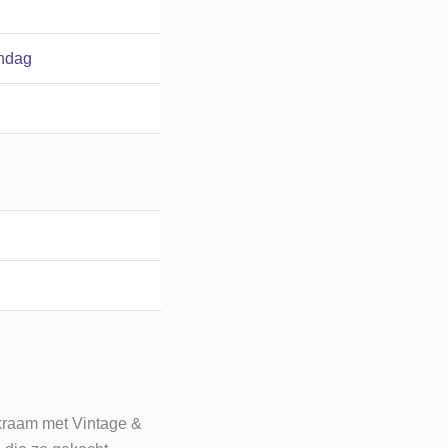
ondag
 kraam met Vintage &