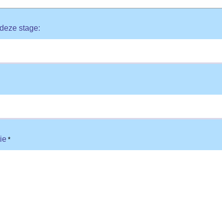
 deze stage:
ie
*