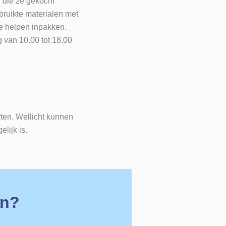
n die ze gekocht
bruikte materialen met
je helpen inpakken.
g van 10.00 tot 18.00
rten. Wellicht kunnen
lijk is.
en?