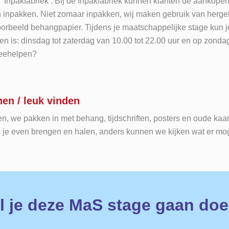
 ‘Inpakfabriek’. Bij de Inpakfabriek kunnen klanten de aankope
n inpakken. Niet zomaar inpakken, wij maken gebruik van herge
voorbeeld behangpapier. Tijdens je maatschappelijke stage kun 
pen is: dinsdag tot zaterdag van 10.00 tot 22.00 uur en op zonda
meehelpen?
en / leuk vinden
n, we pakken in met behang, tijdschriften, posters en oude kaa
s je even brengen en halen, anders kunnen we kijken wat er moge
l je deze MaS stage gaan do