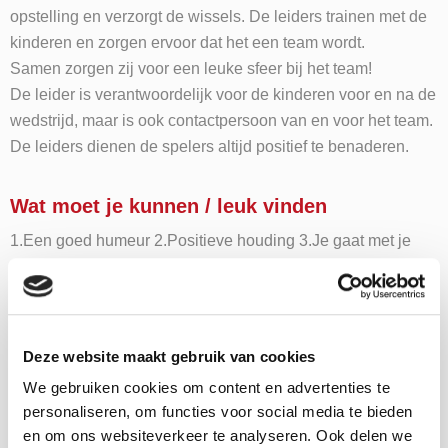
opstelling en verzorgt de wissels. De leiders trainen met de
kinderen en zorgen ervoor dat het een team wordt.
Samen zorgen zij voor een leuke sfeer bij het team!
De leider is verantwoordelijk voor de kinderen voor en na de
wedstrijd, maar is ook contactpersoon van en voor het team.
De leiders dienen de spelers altijd positief te benaderen.
Wat moet je kunnen / leuk vinden
1.Een goed humeur 2.Positieve houding 3.Je gaat met je
team trainen en wedstrijden spelen. 4.Je zorgt ervoor dat ze
met elkaar gaan voetballen en aan het eind van de week
een gezellig/sportief/top land zijn! 5.Het allerbelangrijkste:
Je zorgt ervoor dat iedereen een leuke week heeft.
Deze website maakt gebruik van cookies
We gebruiken cookies om content en advertenties te
personaliseren, om functies voor social media te bieden
en om ons websiteverkeer te analyseren. Ook delen we