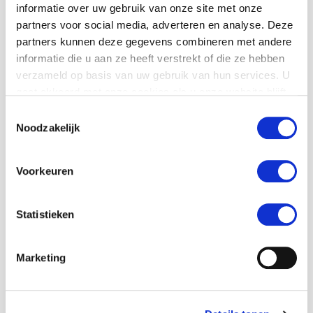
Wil je deze MaS
informatie over uw gebruik van onze site met onze
stage gaan doen?
partners voor social media, adverteren en analyse. Deze
partners kunnen deze gegevens combineren met andere
informatie die u aan ze heeft verstrekt of die ze hebben
"
" geeft vereiste velden aan
*
verzameld op basis van uw gebruik van hun services. U
Wachtwoord
*
gaat akkoord met onze cookies als u onze website blijft
gebruiken.
Toestemmingsselectie
Noodzakelijk
Deze is te verkrijgen bij de MaS coördinator van
jouw school
Voorkeuren
Voornaam
*
Statistieken
Marketing
Tussenvoegsel