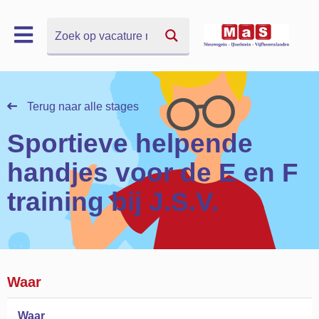
Zoek
Zoek
Terug naar alle stages
Sportieve helpende
handjes voor de E en F
training bij J.S.V.
Waar
Waar