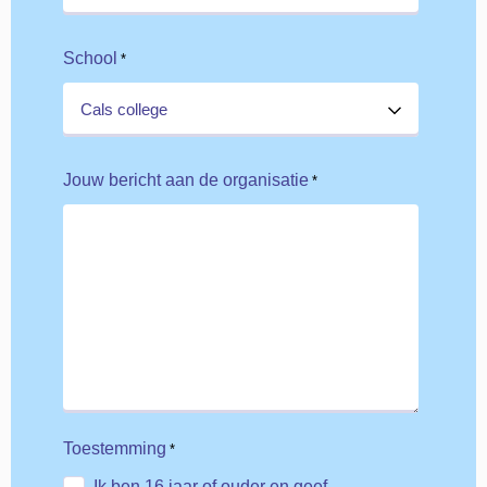
School
*
Jouw bericht aan de organisatie
*
Toestemming
*
Ik ben 16 jaar of ouder en geef