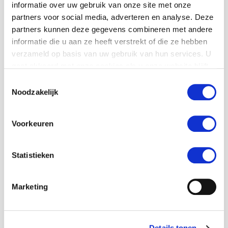
Wil je deze MaS
informatie over uw gebruik van onze site met onze
stage gaan doen?
partners voor social media, adverteren en analyse. Deze
partners kunnen deze gegevens combineren met andere
informatie die u aan ze heeft verstrekt of die ze hebben
"
" geeft vereiste velden aan
*
verzameld op basis van uw gebruik van hun services. U
Wachtwoord
*
gaat akkoord met onze cookies als u onze website blijft
gebruiken.
Toestemmingsselectie
Noodzakelijk
Deze is te verkrijgen bij de MaS coördinator van
jouw school
Voorkeuren
Voornaam
*
Statistieken
Marketing
Tussenvoegsel
Details tonen