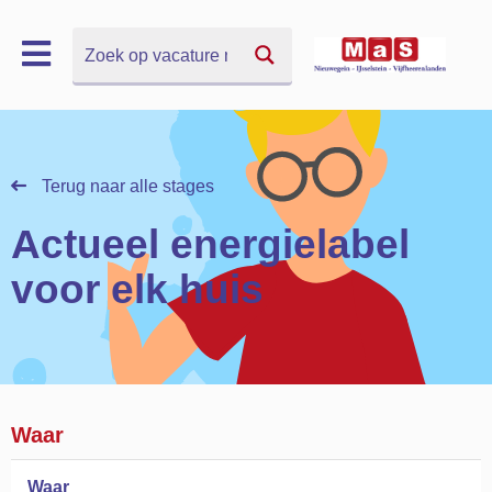
Zoek
Zoek
Terug naar alle stages
Actueel energielabel
voor elk huis
Waar
Waar