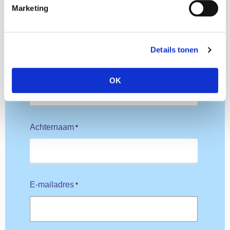
Marketing
Voornaam
*
Details tonen
Tussenvoegsel
OK
Achternaam
*
E-mailadres
*