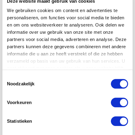
Deze website maakt gebruik van cookies
doorzettingsvermogen is handig. Je moet behoorlijk
zelfstandig en gestructureerd kunnen werken. Voordat je
We gebruiken cookies om content en advertenties te
personaliseren, om functies voor social media te bieden
begint maak je samen met je begeleider een
en om ons websiteverkeer te analyseren. Ook delen we
onderzoeksplan. Met dat onderzoeksplan ga je aan de slag.
informatie over uw gebruik van onze site met onze
partners voor social media, adverteren en analyse. Deze
partners kunnen deze gegevens combineren met andere
informatie die u aan ze heeft verstrekt of die ze hebben
Wil je deze MaS
verzameld op basis van uw gebruik van hun services. U
stage gaan doen?
gaat akkoord met onze cookies als u onze website blijft
gebruiken.
Toestemmingsselectie
Noodzakelijk
"
" geeft vereiste velden aan
*
Wachtwoord
*
Voorkeuren
Deze is te verkrijgen bij de MaS coördinator van
Statistieken
jouw school