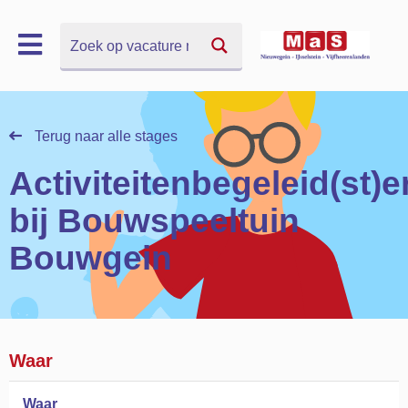
Zoek
Zoek
Terug naar alle stages
Activiteitenbegeleid(st)e
bij Bouwspeeltuin
Bouwgein
Waar
Waar